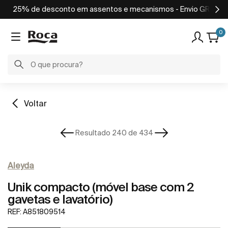
25% de desconto em assentos e mecanismos - Envio GRATUIT
0
Voltar
Resultado 240 de 434
Aleyda
Unik compacto (móvel base com 2
gavetas e lavatório)
REF:
A851809514